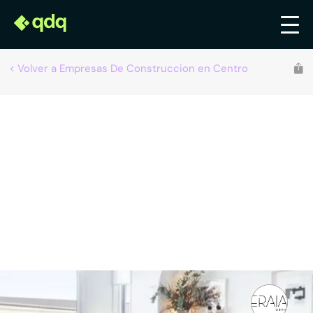
Volver a Empresas De Construccion en Centro
Recomendado por qdq
ARLUR ERAIKUNTZAK, S.L.