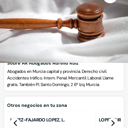
Carretera de Murcia 50, 30430, Cehegín, Cehegín, Murcia
VISITAR WEB
CÓMO LLEGAR
Llamar ahora
Sobre AR Abogados Aurelio Ruiz
Abogados en Murcia capital y provincia. Derecho civil.
Accidentes tráfico. Intern. Penal. Mercantil. Laboral. Llame
gratis. También Pl. Santo Domingo, 2 6º Izq. Murcia.
Otros negocios en tu zona
LOPEZ-FAJARDO LOPEZ, L.
LOPEZ EURRUTI