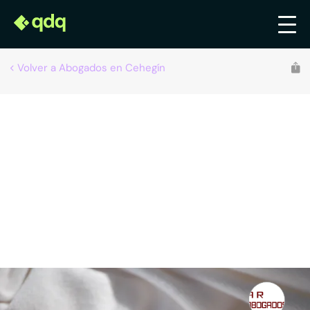
Volver a Abogados en Cehegín
AR Abogados Aurelio Ruiz
Abogados