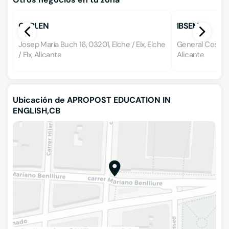
CARLEN
IBSEM
Josep María Buch 16, 03201, Elche / Elx, Elche
General Cosidó 3
/ Elx, Alicante
Alicante
Ubicación de APROPOST EDUCATION IN
ENGLISH,CB