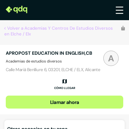
Volver a Academias Y Centros De Estudios Diversos
en Elche / Elx
APROPOST EDUCATION IN ENGLISH,CB
A
Academias de estudios diversos
Calle Marià Benlliure 6, 03201, ELCHE / ELX, Alicante
CÓMO LLEGAR
Llamar ahora
Otros negocios en tu zona