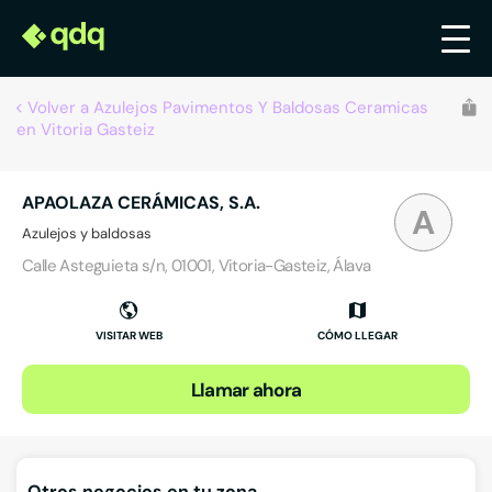
Volver a Azulejos Pavimentos Y Baldosas Ceramicas
en Vitoria Gasteiz
APAOLAZA CERÁMICAS, S.A.
A
Azulejos y baldosas
Calle Asteguieta s/n, 01001, Vitoria-Gasteiz, Álava
VISITAR WEB
CÓMO LLEGAR
Llamar ahora
Otros negocios en tu zona