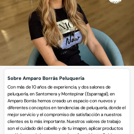
Peluquerías de hombre y mujer
Avenida Castillo de Monteagudo 16, Junto Mercadona
Montepinar, 30163, Murcia, Murcia
VISITAR WEB
CÓMO LLEGAR
Llamar ahora
Sobre Amparo Borrás Peluquería
Con más de 10 años de experiencia, y dos salones de
peluquería, en Santomera y Montepinar (Esparragal), en
Amparo Borrás hemos creado un espacio con nuevos y
diferentes conceptos en tendencias de peluquería, donde el
mejor servicio y el compromiso de satisfacción a nuestros
clientes es lo más importante. Nuestros valores de trabajo
son el cuidado del cabello y de tu imagen, aplicar productos