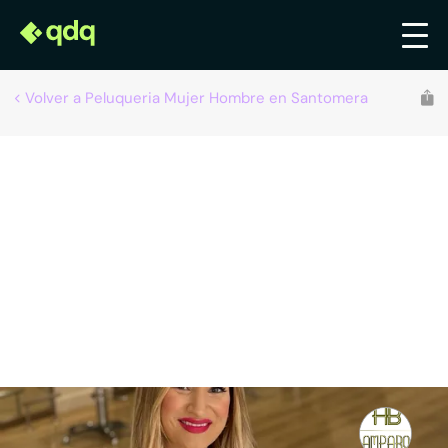
Volver a Peluqueria Mujer Hombre en Santomera
Amparo Borrás Peluquería