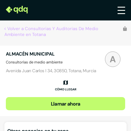
Volver a Consultorias Y Auditorias De Medio
Ambiente en Totana
ALMACÉN MUNICIPAL
A
Consultorías de medio ambiente
Avenida Juan Carlos I 34, 30850, Totana, Murcia
CÓMO LLEGAR
Llamar ahora
Otros negocios en tu zona