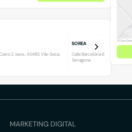
SOREA
Calvo 2, bxos., 43480, Vila-Seca,
Calle Barcelona 67, bxos., 43840,
Tarragona
MARKETING DIGITAL