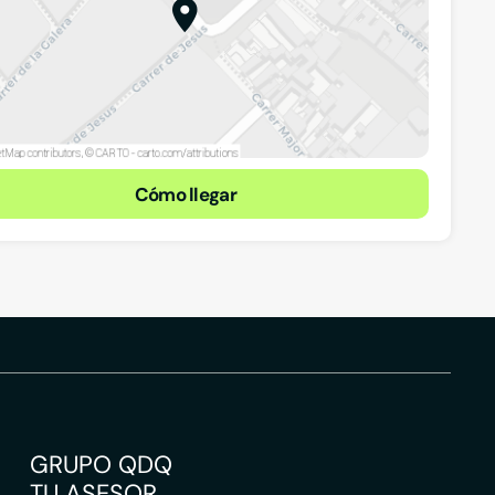
Cómo llegar
 Salou,
GRUPO QDQ
TU ASESOR