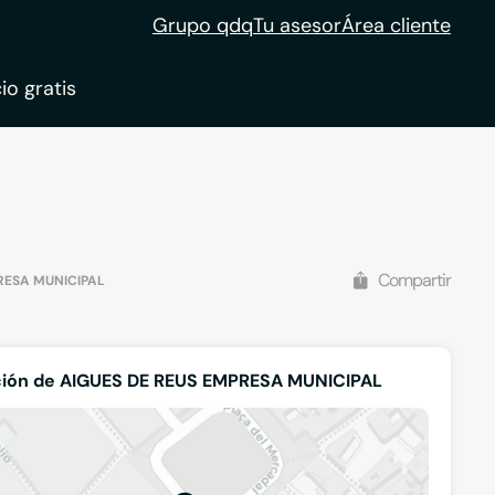
Grupo qdq
Tu asesor
Área cliente
io gratis
ble
tion
Compartir
RESA MUNICIPAL
ción de AIGUES DE REUS EMPRESA MUNICIPAL