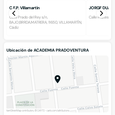
C.E.P. Villamartín
JORGE DUART
Calle Prado del Rey s/n,
Calle Malteses 3
BAJO;BRRDA.MATRERA, 11650, VILLAMARTÍN,
Cádiz
Ubicación de ACADEMIA PRADOVENTURA