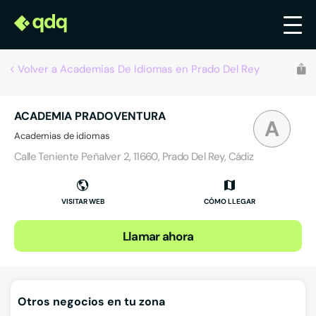
Volver a Academias De Idiomas en Prado Del Rey
ACADEMIA PRADOVENTURA
A
Academias de idiomas
Calle Teniente Peñalver 2, 11660, Prado Del Rey, Cádiz
VISITAR WEB
CÓMO LLEGAR
Llamar ahora
Otros negocios en tu zona