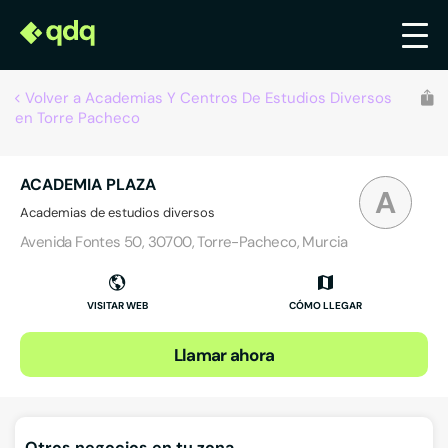
Volver a Academias Y Centros De Estudios Diversos
en Torre Pacheco
ACADEMIA PLAZA
A
Academias de estudios diversos
Avenida Fontes 50, 30700, Torre-Pacheco, Murcia
VISITAR WEB
CÓMO LLEGAR
Llamar ahora
Otros negocios en tu zona