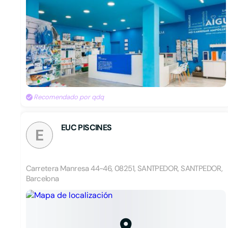
Recomendado por qdq
EUC PISCINES
E
Carretera Manresa 44-46, 08251, SANTPEDOR, SANTPEDOR,
Barcelona