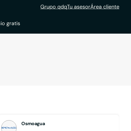
Grupo qdq
Tu asesor
Área cliente
io gratis
ble
tion
Osmoagua