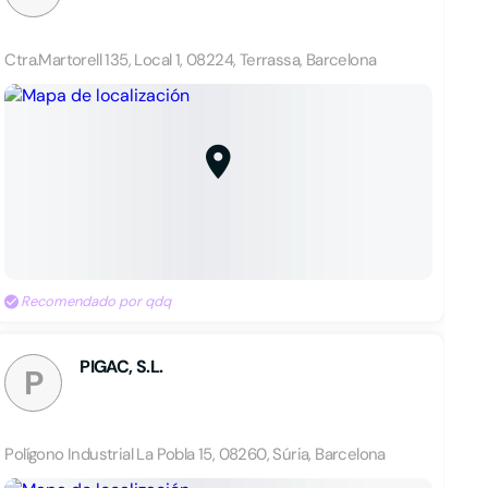
Ctra.Martorell 135, Local 1, 08224, Terrassa, Barcelona
Recomendado por qdq
PIGAC, S.L.
P
Polígono Industrial La Pobla 15, 08260, Súria, Barcelona