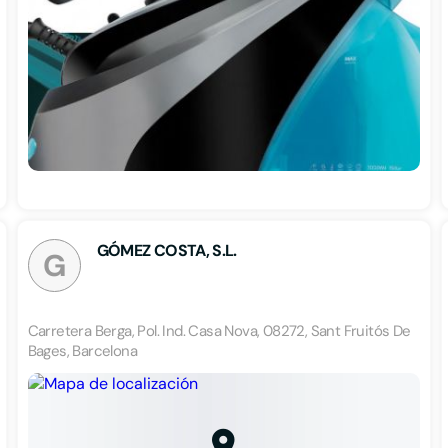
GÓMEZ COSTA, S.L.
G
Carretera Berga, Pol. Ind. Casa Nova, 08272, Sant Fruitós De
Bages, Barcelona