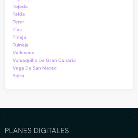
Tejeda
Telde
Teror
Tías
Tinajo
Tuineje
Valleseco
Valsequillo De Gran Canaria
Vega De San Mateo
Yaiza
PLANES DIGITALES