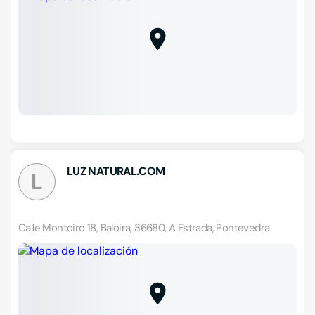
LUZ NATURAL.COM
L
Calle Montoiro 18, Baloira, 36680, A Estrada, Pontevedra