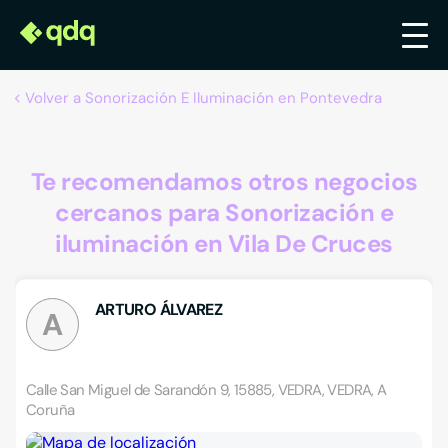
Volver a Sonorización E Iluminación en Pontevedra
Te recomendamos otros negocios
cercanos para Sonorización e
iluminación en Vila De Cruces
ARTURO ÁLVAREZ
A
Calle San Miguel de Sarandón 9, 15885, VEDRA, VEDRA, A
Coruña