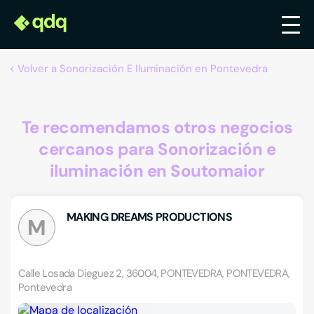
Volver a Sonorización E Iluminación en Pontevedra
Te recomendamos otros negocios
cercanos para Sonorización e
iluminación en Soutomaior
MAKING DREAMS PRODUCTIONS
M
Calle Losada Dieguez 2, 36004, PONTEVEDRA, PONTEVEDRA,
Pontevedra