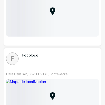
Focoloco
F
Calle Calle s/n, 36200, VIGO, Pontevedra