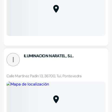
ILUMINACION NARATEL, S.L.
I
Calle Martínez Padín 13, 36700, Tui, Pontevedra