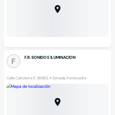
F.R. SONIDO E ILUMINACION
F
Calle Cañoteira 11, 36680, A Estrada, Pontevedra