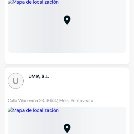
UMIA, S.L.
U
Calle Vilanoviña 28, 36637, Meis, Pontevedra