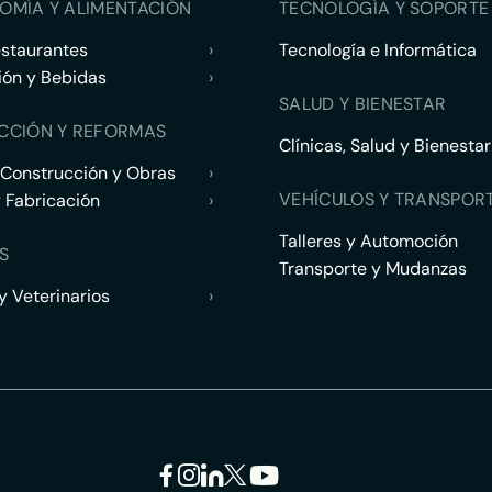
OMÍA Y ALIMENTACIÓN
TECNOLOGÍA Y SOPORTE 
estaurantes
›
Tecnología e Informática
ión y Bebidas
›
SALUD Y BIENESTAR
CCIÓN Y REFORMAS
Clínicas, Salud y Bienestar
 Construcción y Obras
›
VEHÍCULOS Y TRANSPOR
y Fabricación
›
Talleres y Automoción
S
Transporte y Mudanzas
 Veterinarios
›