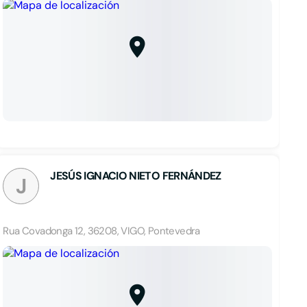
JESÚS IGNACIO NIETO FERNÁNDEZ
J
Rua Covadonga 12, 36208, VIGO, Pontevedra