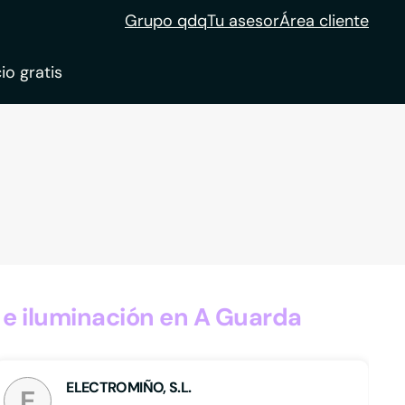
Grupo qdq
Tu asesor
Área cliente
io gratis
ble
tion
e iluminación en A Guarda
ELECTROMIÑO, S.L.
E