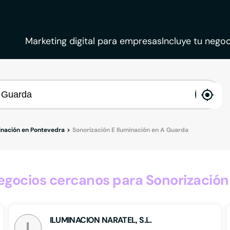
Marketing digital para empresas
Incluye tu negoc
ena
loca
minación en Pontevedra
Sonorización E Iluminación en A Guarda
gocios cercanos para Sonorización 
ILUMINACION NARATEL, S.L.
I