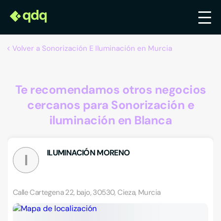
Volver a Sonorización E Iluminación en Murcia
Te recomendamos otros negocios
cercanos para Sonorización e
iluminación en Blanca
ILUMINACIÓN MORENO
I
Calle Cartegena 22, bajo, 30530, Cieza, Murcia