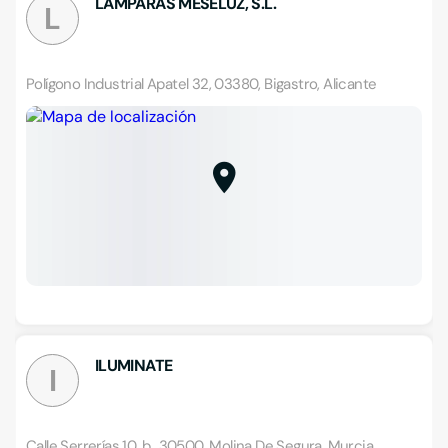
LAMPARAS MESELUZ, S.L.
L
Polígono Industrial Apatel 32, 03380, Bigastro, Alicante
ILUMINATE
I
Calle Serrerías 10, b., 30500, Molina De Segura, Murcia