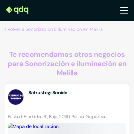
Volver a Sonorización E Iluminación en Melilla
Te recomendamos otros negocios
para Sonorización e iluminación en
Melilla
Satrustegi Sonido
Euskadi Etorbidea 61, Bajo, 20110, Pasaia, Guipúzcoa