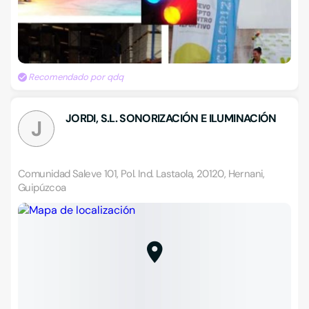
Recomendado por qdq
JORDI, S.L. SONORIZACIÓN E ILUMINACIÓN
J
Comunidad Saleve 101, Pol. Ind. Lastaola, 20120, Hernani,
Guipúzcoa