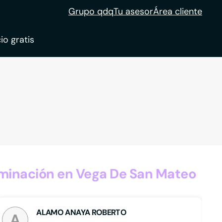
Grupo qdq
Tu asesor
Área cliente
io gratis
ble
tion
uminación en Vega De San Mateo
ALAMO ANAYA ROBERTO
A