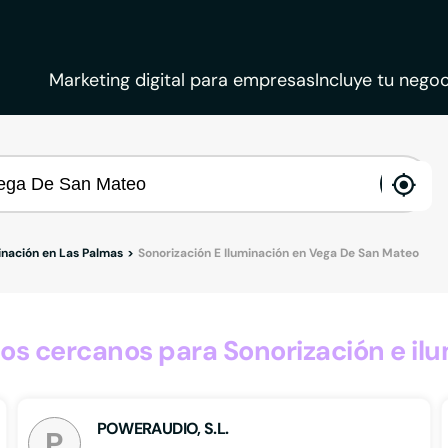
Marketing digital para empresas
Incluye tu negoc
ena
loca
inación en Las Palmas
Sonorización E Iluminación en Vega De San Mateo
s cercanos para Sonorización e il
POWERAUDIO, S.L.
P