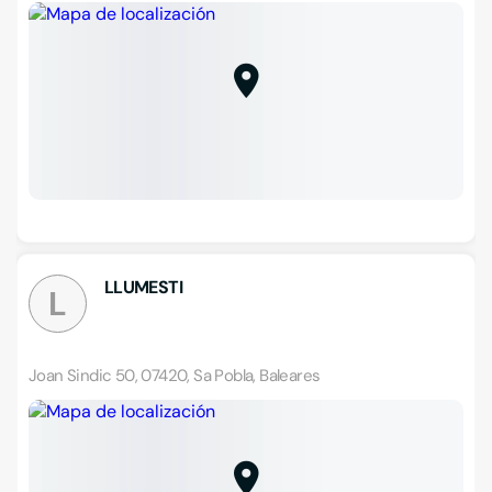
LLUMESTI
L
Joan Sindic 50, 07420, Sa Pobla, Baleares