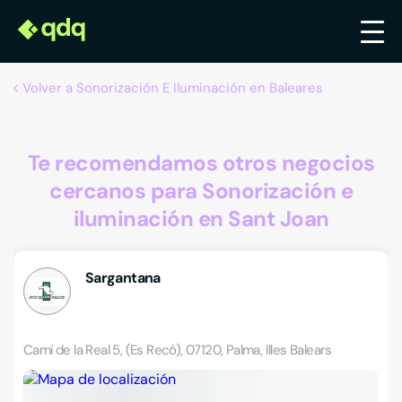
Volver a Sonorización E Iluminación en Baleares
Te recomendamos otros negocios
cercanos para Sonorización e
iluminación en Sant Joan
Sargantana
Camí de la Real 5, (Es Recó), 07120, Palma, Illes Balears