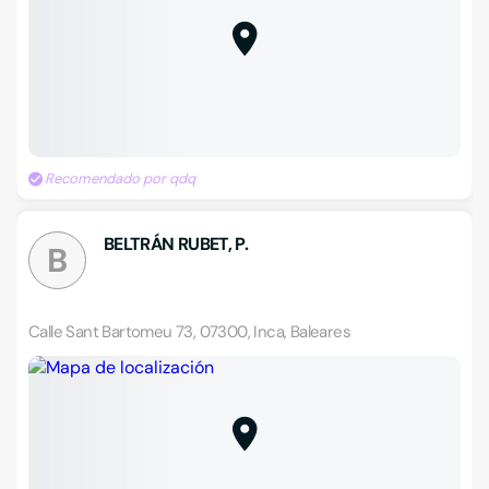
Recomendado por qdq
BELTRÁN RUBET, P.
B
Calle Sant Bartomeu 73, 07300, Inca, Baleares