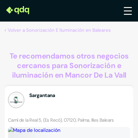
Volver a Sonorización E Iluminación en Baleares
Te recomendamos otros negocios
cercanos para Sonorización e
iluminación en Mancor De La Vall
Sargantana
Camí de la Real 5, (Es Recó), 07120, Palma, Illes Balears