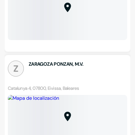
ZARAGOZA PONZAN, M.V.
Z
Catalunya 4, 07800, Eivissa, Baleares