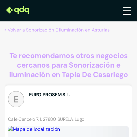
Volver a Sonorización E Iluminación en Asturias
Te recomendamos otros negocios
cercanos para Sonorización e
iluminación en Tapia De Casariego
EURO PROSEM S.L.
E
Calle Cancelo 7, 1, 27880, BURELA, Lugo