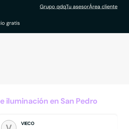
Grupo qdq
Tu asesor
Área cliente
io gratis
ble
tion
e iluminación en San Pedro
VIECO
V