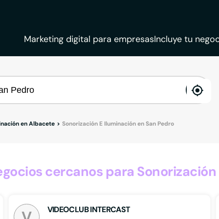
Marketing digital para empresas
Incluye tu negoc
ena
loca
inación en Albacete
Sonorización E Iluminación en San Pedro
ocios cercanos para Sonorización 
VIDEOCLUB INTERCAST
V