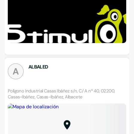
ALBALED
A
Polígono Industrial Casas Ibáñez s/n, C/ A nº 40, 02200,
Casas-Ibáñez, Casas-Ibáñez, Albacete