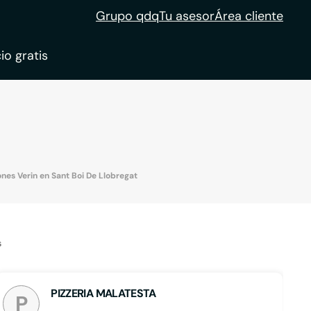
Grupo qdq
Tu asesor
Área cliente
io gratis
ble
tion
nes Verin en Sant Boi De Llobregat
s
PIZZERIA MALATESTA
P