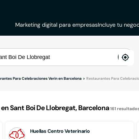
Marketing digital para empresas
Incluye tu negoc
ena
loca
rantes Para Celebraciones Verin en Barcelona
Restaurantes Para Celebracio
n Sant Boi De Llobregat, Barcelona
161
resultado
Huellas Centro Veterinario