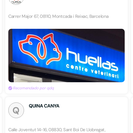
Carrer Major 67, 08110, Montcada i Reixac, Barcelona
Recomendado por qdq
QUINA CANYA
Q
Calle Joventut 14-16, 08830, Sant Boi De Llobregat,