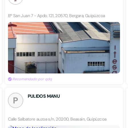
Bº San Juan 7 - Apdo. 121, 20570, Bergara, Guipúzcoa
Recomendado por qdq
PULIDOS MANU
P
Calle Salbatore auzoa s/n, 20200, Beasain, Guipúzcoa