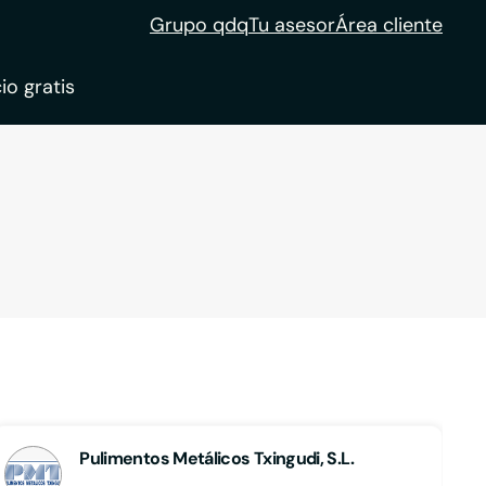
Grupo qdq
Tu asesor
Área cliente
io gratis
ble
tion
Pulimentos Metálicos Txingudi, S.L.