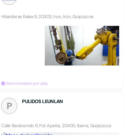
Hilanderas Kalea 9, 20303, Irun, Irún, Guipúzcoa
Recomendado por qdq
PULIDOS LEUNLAN
P
Calle Baratxondo 9, Pol. Apatta, 20400, Ibarra, Guipúzcoa