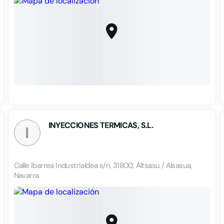
INYECCIONES TERMICAS, S.L.
I
Calle Ibarrea Industrialdea s/n, 31800, Altsasu / Alsasua,
Navarra