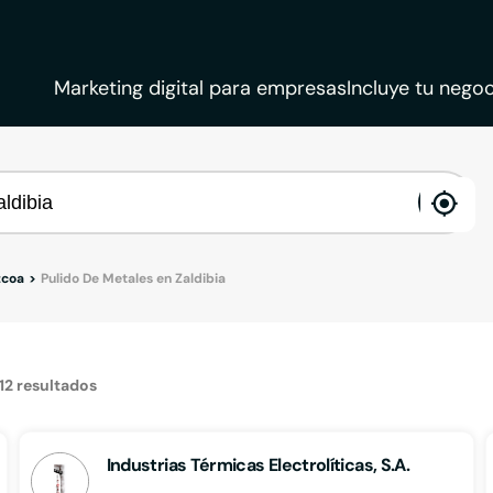
Marketing digital para empresas
Incluye tu negoc
ena
loca
zcoa
Pulido De Metales en Zaldibia
12
resultados
Industrias Térmicas Electrolíticas, S.A.