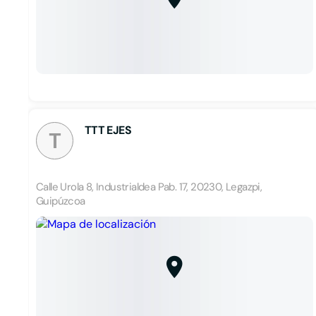
TTT EJES
T
Calle Urola 8, Industrialdea Pab. 17, 20230, Legazpi,
Guipúzcoa