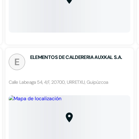
ELEMENTOS DE CALDERERIA AUXKAL S.A.
E
Calle Labeaga 54, 4;F, 20700, URRETXU, Guipúzcoa