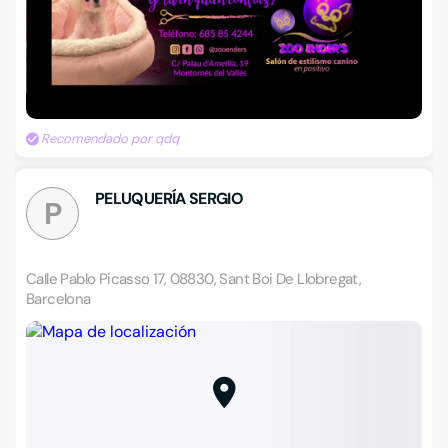
Recomendado por qdq
PELUQUERÍA SERGIO
P
Calle Pablo Picasso 17, 08830, Sant Boi De Llobregat,
Barcelona