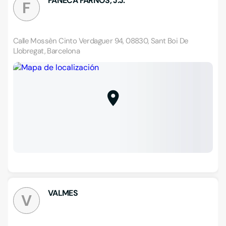
FANECA FARNOS, J.J.
F
Calle Mossèn Cinto Verdaguer 94, 08830, Sant Boi De
Llobregat, Barcelona
VALMES
V