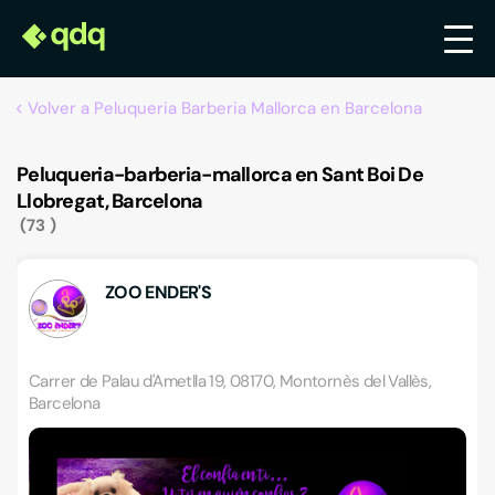
Volver a Peluqueria Barberia Mallorca en Barcelona
Peluqueria-barberia-mallorca en Sant Boi De
Llobregat, Barcelona
73
ZOO ENDER'S
Carrer de Palau d'Ametlla 19, 08170, Montornès del Vallès,
Barcelona