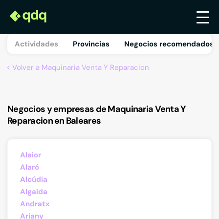
Actividades
Provincias
Negocios recomendados 
Volver a Maquinaria Venta Y Reparacion
Negocios y empresas de Maquinaria Venta Y
Reparacion en Baleares
Alaior
Alaró
Alcúdia
Algaida
Andratx
Ariany