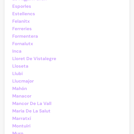
Esporles
Estellencs
Felanitx
Ferreries
Formentera
Fornalutx
Inca
Lloret De Vistalegre
Lloseta
Llubí
Llucmajor
Mahón
Manacor
Mancor De La Vall
Maria De La Salut
Marratxí
Montuïri
Muro