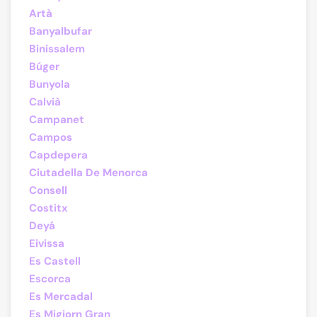
Artà
Banyalbufar
Binissalem
Búger
Bunyola
Calvià
Campanet
Campos
Capdepera
Ciutadella De Menorca
Consell
Costitx
Deyá
Eivissa
Es Castell
Escorca
Es Mercadal
Es Migjorn Gran