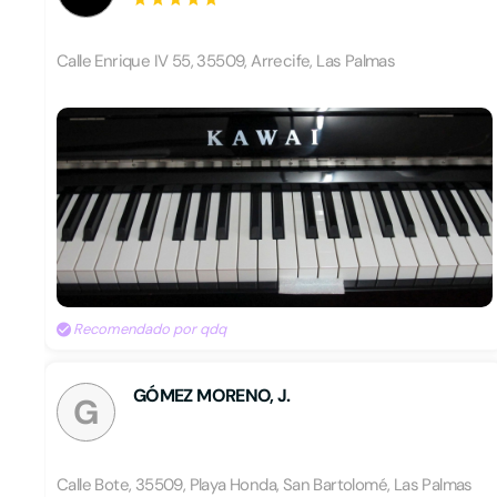
Calle Enrique IV 55, 35509, Arrecife, Las Palmas
Recomendado por qdq
GÓMEZ MORENO, J.
G
Calle Bote, 35509, Playa Honda, San Bartolomé, Las Palmas