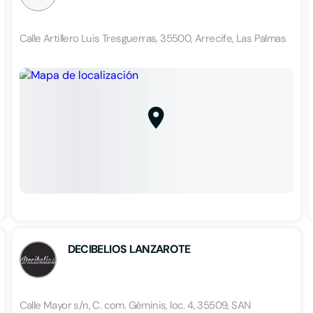
Calle Artillero Luis Tresguerras, 35500, Arrecife, Las Palmas
DECIBELIOS LANZAROTE
Calle Mayor s/n, C. com. Géminis, loc. 4, 35509, SAN