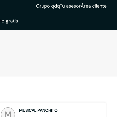
Grupo qdq
Tu asesor
Área cliente
io gratis
ble
tion
MUSICAL PANCHITO
M