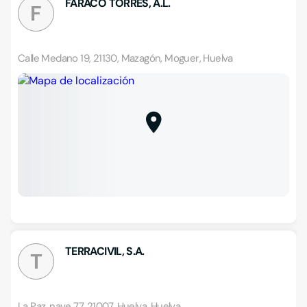
FARACO TORRES, A.L.
F
Calle Medano 19, 21130, Mazagón, Moguer, Huelva
TERRACIVIL, S.A.
T
La Paz, nave 77, 21007, Huelva, Huelva