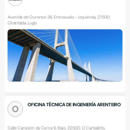
Avenida de Ourense 36, Entresuelo - izquierda, 27500,
Chantada, Lugo
OFICINA TÉCNICA DE INGENIERÍA ARENTEIRO
O
Calle Canexón da Cerca 6, Bajo, 32500, O Carballiño,