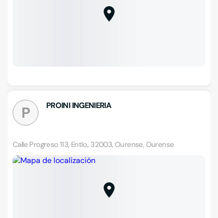
PROINI INGENIERIA
P
Calle Progreso 113, Entlo., 32003, Ourense, Ourense