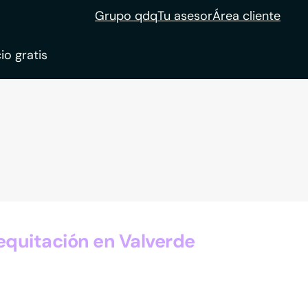
Grupo qdq
Tu asesor
Área cliente
io gratis
ble
tion
equitación en Valverde