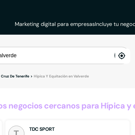
Marketing digital para empresas
Incluye tu negoc
ena
loca
 Cruz De Tenerife
Hípica Y Equitación en Valverde
 negocios cercanos para Hípica y 
TDC SPORT
T