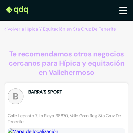
Volver a Hípica Y Equitación en Sta Cruz De Tenerife
Te recomendamos otros negocios
cercanos para Hípica y equitación
en Vallehermoso
BARRA´S SPORT
B
Calle Lepanto 7, La Playa, 38870, Valle Gran Rey, Sta Cruz De
Tenerife