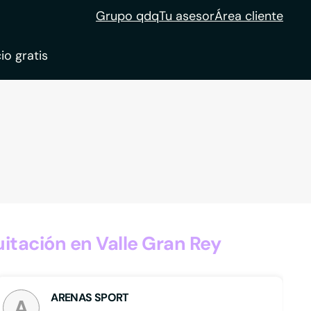
Grupo qdq
Tu asesor
Área cliente
io gratis
ble
tion
itación en Valle Gran Rey
ARENAS SPORT
A