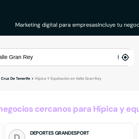
Marketing digital para empresas
Incluye tu negoc
ena
loca
 Cruz De Tenerife
Hípica Y Equitación en Valle Gran Rey
gocios cercanos para Hípica y equ
DEPORTES GRANDESPORT
D