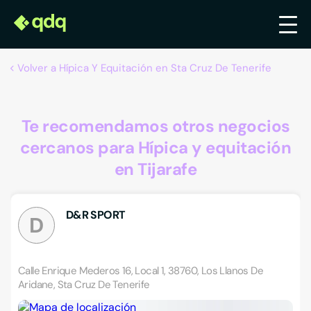
Volver a Hípica Y Equitación en Sta Cruz De Tenerife
Te recomendamos otros negocios
cercanos para Hípica y equitación
en Tijarafe
D&R SPORT
D
Calle Enrique Mederos 16, Local 1, 38760, Los Llanos De
Aridane, Sta Cruz De Tenerife