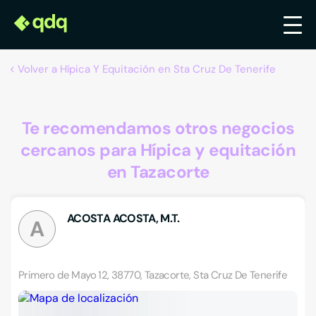
Volver a Hípica Y Equitación en Sta Cruz De Tenerife
Te recomendamos otros negocios
cercanos para Hípica y equitación
en Tazacorte
ACOSTA ACOSTA, M.T.
A
Primero de Mayo 12, 38770, Tazacorte, Sta Cruz De Tenerife