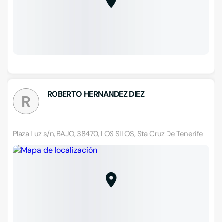
ROBERTO HERNANDEZ DIEZ
R
Plaza Luz s/n, BAJO, 38470, LOS SILOS, Sta Cruz De Tenerife