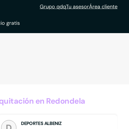
Grupo qdq
Tu asesor
Área cliente
io gratis
ble
tion
quitación en Redondela
DEPORTES ALBENIZ
D