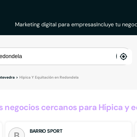
Marketing digital para empresas
Incluye tu negoc
ena
loca
ntevedra
Hípica Y Equitación en Redondela
 negocios cercanos para Hípica y e
BARRIO SPORT
B