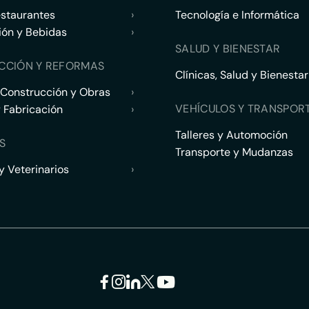
estaurantes
›
Tecnología e Informática
ión y Bebidas
›
SALUD Y BIENESTAR
CCIÓN Y REFORMAS
Clínicas, Salud y Bienestar
 Construcción y Obras
›
VEHÍCULOS Y TRANSPOR
y Fabricación
›
Talleres y Automoción
S
Transporte y Mudanzas
 Veterinarios
›