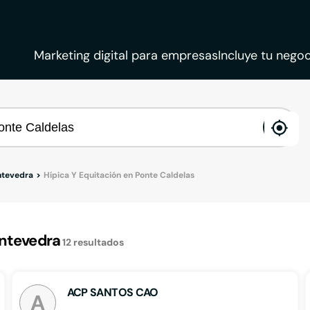
Marketing digital para empresas
Incluye tu negoc
ena
loca
ntevedra
Hípica Y Equitación en Ponte Caldelas
ontevedra
12
resultados
ACP SANTOS CAO
A