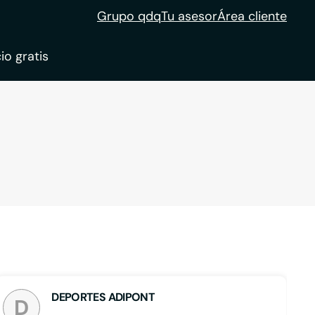
Grupo qdq
Tu asesor
Área cliente
io gratis
ble
tion
DEPORTES ADIPONT
D