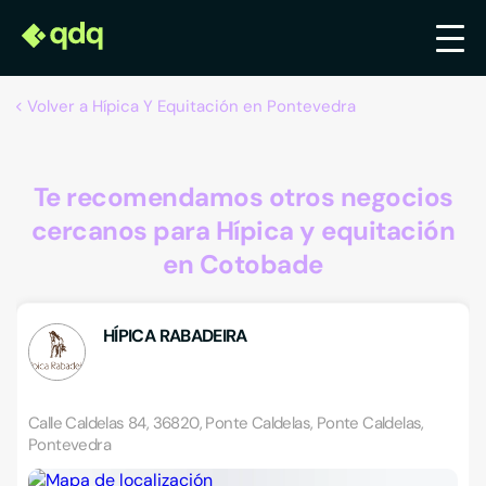
Volver a Hípica Y Equitación en Pontevedra
Te recomendamos otros negocios
cercanos para Hípica y equitación
en Cotobade
HÍPICA RABADEIRA
Calle Caldelas 84, 36820, Ponte Caldelas, Ponte Caldelas,
Pontevedra