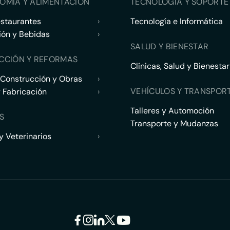
OMÍA Y ALIMENTACIÓN
TECNOLOGÍA Y SOPORTE 
estaurantes
›
Tecnología e Informática
ión y Bebidas
›
SALUD Y BIENESTAR
CCIÓN Y REFORMAS
Clínicas, Salud y Bienestar
 Construcción y Obras
›
VEHÍCULOS Y TRANSPOR
y Fabricación
›
Talleres y Automoción
S
Transporte y Mudanzas
 Veterinarios
›