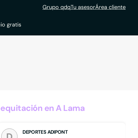
Grupo qdq
Tu asesor
Área cliente
io gratis
ble
tion
 equitación en A Lama
DEPORTES ADIPONT
D