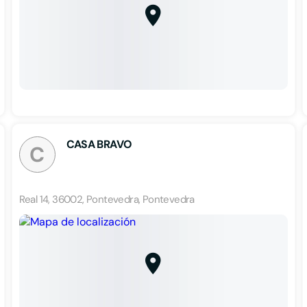
CASA BRAVO
C
Real 14, 36002, Pontevedra, Pontevedra