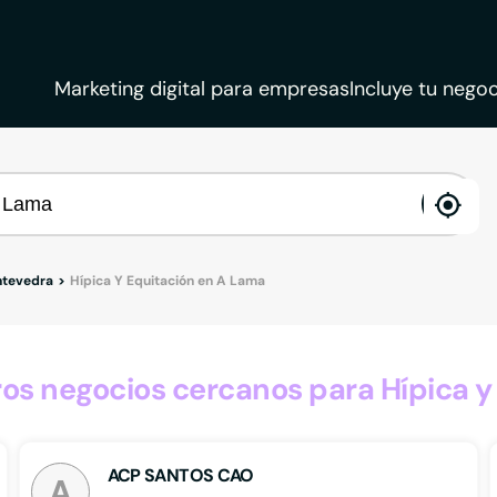
Marketing digital para empresas
Incluye tu negoc
ena
loca
ntevedra
Hípica Y Equitación en A Lama
s negocios cercanos para Hípica y
ACP SANTOS CAO
A