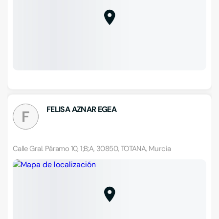
FELISA AZNAR EGEA
F
Calle Gral. Páramo 10, 1;B;A, 30850, TOTANA, Murcia