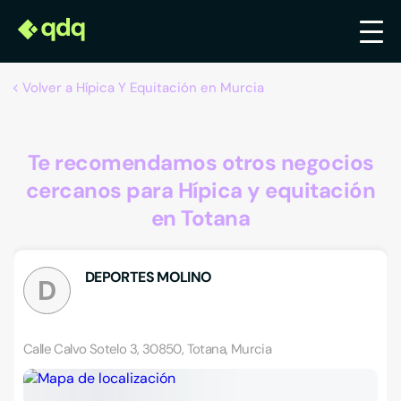
Volver a Hípica Y Equitación en Murcia
Te recomendamos otros negocios
cercanos para Hípica y equitación
en Totana
DEPORTES MOLINO
D
Calle Calvo Sotelo 3, 30850, Totana, Murcia