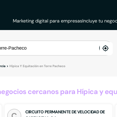
Marketing digital para empresas
Incluye tu negoc
ena
loca
rcia
Hípica Y Equitación en Torre Pacheco
egocios cercanos para Hípica y equ
CIRCUITO PERMANENTE DE VELOCIDAD DE
C