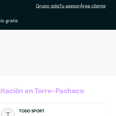
Grupo qdq
Tu asesor
Área cliente
io gratis
ble
tion
itación en Torre-Pacheco
TODO SPORT
T