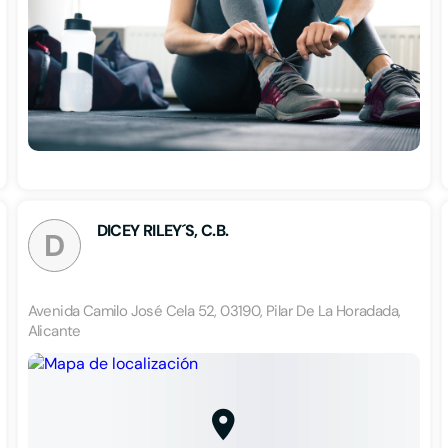
DICEY RILEY´S, C.B.
D
Avenida Camilo José Cela 52, 03190, Pilar De La Horadada,
Alicante