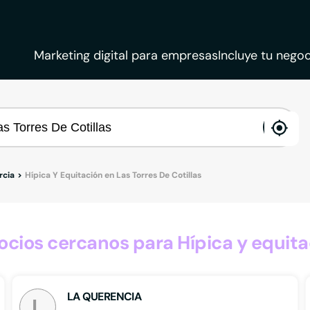
Marketing digital para empresas
Incluye tu negoc
ena
loca
rcia
Hípica Y Equitación en Las Torres De Cotillas
ios cercanos para Hípica y equitaci
LA QUERENCIA
L