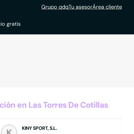
Grupo qdq
Tu asesor
Área cliente
io gratis
ble
tion
ón en Las Torres De Cotillas
KINY SPORT, S.L.
K