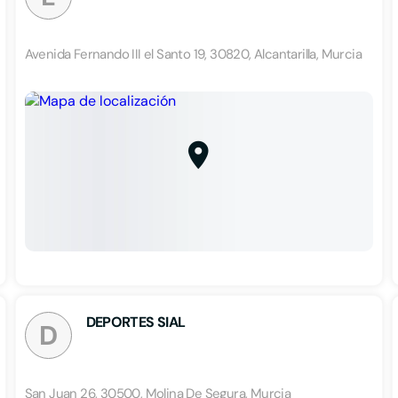
Avenida Fernando III el Santo 19, 30820, Alcantarilla, Murcia
DEPORTES SIAL
D
San Juan 26, 30500, Molina De Segura, Murcia