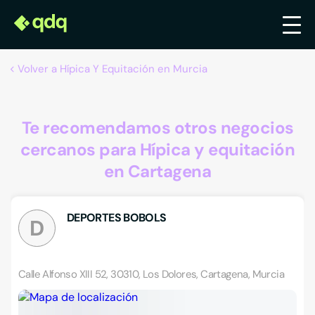
Volver a Hípica Y Equitación en Murcia
Te recomendamos otros negocios
cercanos para Hípica y equitación
en Cartagena
DEPORTES BOBOLS
D
Calle Alfonso XIII 52, 30310, Los Dolores, Cartagena, Murcia