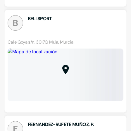
BELI SPORT
B
Calle Goya s/n, 30170, Mula, Murcia
FERNANDEZ-RUFETE MUÑOZ, P.
F