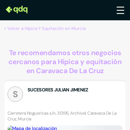
Volver a Hípica Y Equitación en Murcia
Te recomendamos otros negocios
cercanos para Hípica y equitación
en Caravaca De La Cruz
SUCESORES JULIAN JIMENEZ
S
Carretera Noguericas s/n, 30195, Archivel, Caravaca De La
Cruz, Murcia