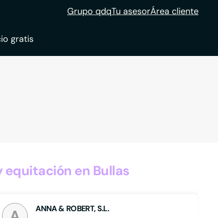
Grupo qdq
Tu asesor
Área cliente
io gratis
ble
tion
 equitación en Bullas
ANNA & ROBERT, S.L.
A