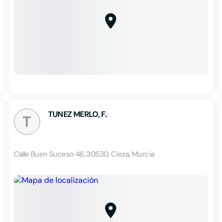
TUNEZ MERLO, F.
T
Calle Buen Suceso 46, 30530, Cieza, Murcia