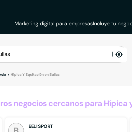
Marketing digital para empresas
Incluye tu negoc
ena
loca
rcia
Hípica Y Equitación en Bullas
s negocios cercanos para Hípica y
BELI SPORT
B